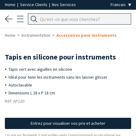
Home
|
Service Clients
|
Nos Services
Home
Instrumentation
Accessoires pour instruments
Tapis en silicone pour instruments
Tapis vert avec aiguilles en silicone
Idéal pour tenir les instruments sans les laisser glisser
Autoclavable
Dimensions L 28 x P 18 cm
Réf: AP220
Entrez pour visualiser vos prix et acheter
Les prix sur Tecniwork.it sont visibles après l'enregistrement au site réservé aux