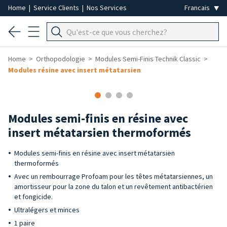
Home
|
Service Clients
|
Nos Services
Home
Orthopodologie
Modules Semi-Finis Technik Classic
Modules résine avec insert métatarsien
Modules semi-finis en résine avec
insert métatarsien thermoformés
Modules semi-finis en résine avec insert métatarsien
thermoformés
Avec un rembourrage Profoam pour les têtes métatarsiennes, un
amortisseur pour la zone du talon et un revêtement antibactérien
et fongicide.
Ultralégers et minces
1 paire