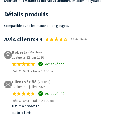
Stériles
et
emballées individuellement
, en acier inoxydable.
Détails produits
Compatible avec les manches de gouges.
Avis clients
4.4
7 Avis clients
Roberta
(Mantova)
Évalué le 22 juin 2026
Achat vérifié
Réf: CF639E
-
Taille 1 100 pc
Client Vérifié
(Verona)
Évalué le 1 juillet 2026
Achat vérifié
Réf: CF640E
-
Taille 2 100 pc
Ottimo prodotto
Traduire l'avis