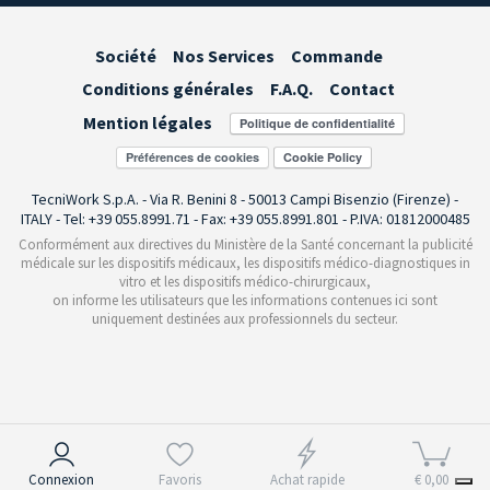
Société
Nos Services
Commande
Conditions générales
F.A.Q.
Contact
Mention légales
Préférences de cookies
TecniWork S.p.A. - Via R. Benini 8 - 50013 Campi Bisenzio (Firenze) -
ITALY - Tel: +39 055.8991.71 - Fax: +39 055.8991.801 - P.IVA: 01812000485
Conformément aux directives du Ministère de la Santé concernant la publicité
médicale sur les dispositifs médicaux, les dispositifs médico-diagnostiques in
vitro et les dispositifs médico-chirurgicaux,
on informe les utilisateurs que les informations contenues ici sont
uniquement destinées aux professionnels du secteur.
Notification lors de la collecte
Connexion
Favoris
Achat rapide
€ 0,00