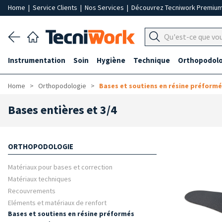
Home
|
Service Clients
|
Nos Services
|
Découvrez Tecniwork Premiu
Instrumentation
Soin
Hygiène
Technique
Orthopodolo
Home
Orthopodologie
Bases et soutiens en résine préform
Bases entières et 3/4
ORTHOPODOLOGIE
Matériaux pour bases et correction
Matériaux techniques
Recouvrements
Eléments et matériaux de renfort
Bases et soutiens en résine préformés