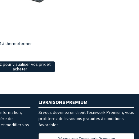
4 à thermoformer
z pour visualiser vos prix et
acheter
LIVRAISONS PREMIUM
’information,
Si vous devenez un client Tecniwork Premium, vous
ière de
profiterez de livraisons gratuites à conditions
et modifier vos
favorables
Découvrez Tecniwork Premium