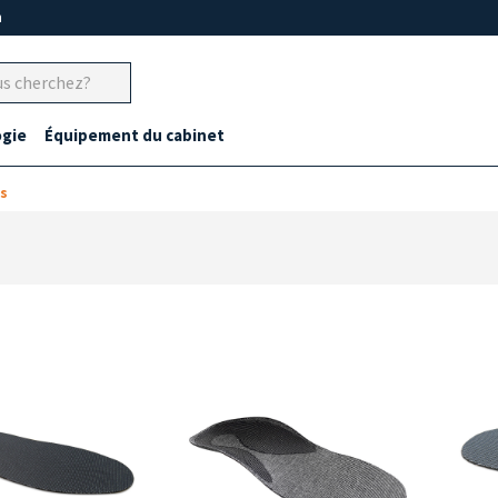
m
gie
Équipement du cabinet
és