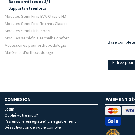
Bases entières et 3/4
Supports et renforts
Modules Semi-Finis EVA Classic HD
Modules Semi-Finis Technik Classic
Modules Semi-Finis Sport
Modules semi-finis Technik Comfort
Base complète
Accessoires pour orthopodologie
Matériels d'orthopodologie
Entrez pour v
CONNEXION
PAIEMENT SÉ
Login
Oublié votre mdp?
Pas encore enregistré? Enregistrement
Désactivation de votre compte