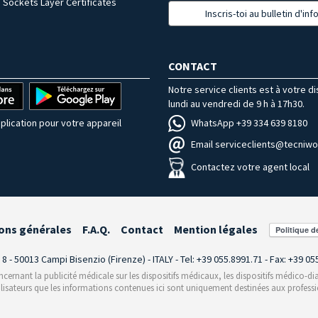
 Sockets Layer Certificates
Inscris-toi au bulletin d'in
CONTACT
Notre service clients est à votre d
lundi au vendredi de 9 h à 17h30.
WhatsApp +39 334 639 8180
plication pour votre appareil
Email serviceclients@tecniwor
Contactez votre agent local
ons générales
F.A.Q.
Contact
Mention légales
i 8 - 50013 Campi Bisenzio (Firenze) - ITALY - Tel: +39 055.8991.71 - Fax: +39 0
rnant la publicité médicale sur les dispositifs médicaux, les dispositifs médico-dia
ilisateurs que les informations contenues ici sont uniquement destinées aux professi