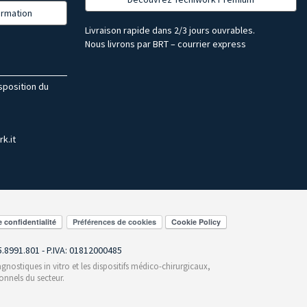
formation
Livraison rapide dans 2/3 jours ouvrables.
Nous livrons par BRT – courrier express
isposition du
k.it
Préférences de cookies
55.8991.801 - P.IVA: 01812000485
gnostiques in vitro et les dispositifs médico-chirurgicaux,
onnels du secteur.