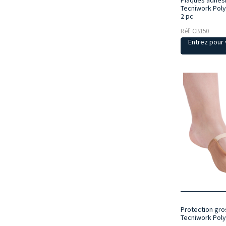
Plaques adhés
Tecniwork Poly
2 pc
Réf: CB150
Entrez pour v
Protection gros
Tecniwork Pol