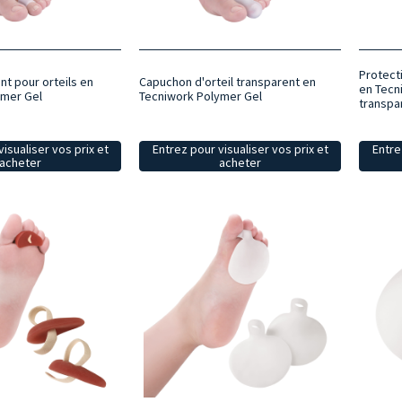
Protect
nt pour orteils en
Capuchon d'orteil transparent en
en Tecn
ymer Gel
Tecniwork Polymer Gel
transpa
isualiser vos prix et
Entrez pour visualiser vos prix et
Entre
acheter
acheter