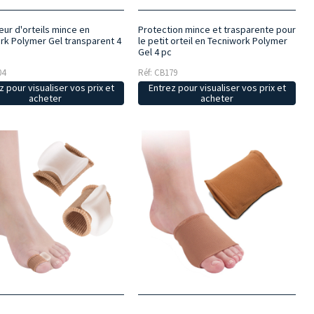
eur d'orteils mince en
Protection mince et trasparente pour
rk Polymer Gel transparent 4
le petit orteil en Tecniwork Polymer
Gel 4 pc
04
Réf: CB179
z pour visualiser vos prix et
Entrez pour visualiser vos prix et
acheter
acheter