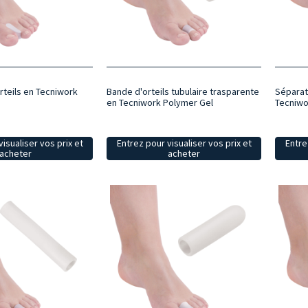
rteils en Tecniwork
Bande d'orteils tubulaire trasparente
Séparat
en Tecniwork Polymer Gel
Tecniwo
isualiser vos prix et
Entrez pour visualiser vos prix et
Entre
acheter
acheter