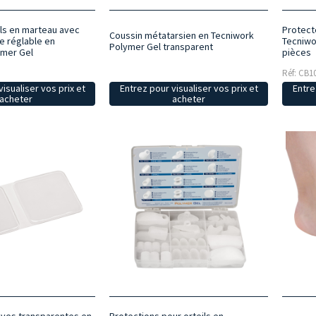
ils en marteau avec
Protect
Coussin métatarsien en Tecniwork
e réglable en
Tecniwo
Polymer Gel transparent
ymer Gel
pièces
Réf: CB1
isualiser vos prix et
Entrez pour visualiser vos prix et
Entre
acheter
acheter