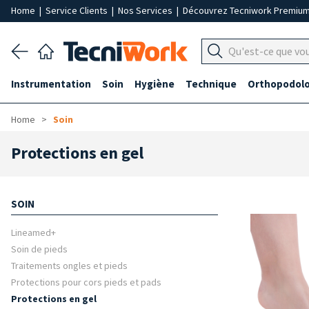
Home
|
Service Clients
|
Nos Services
|
Découvrez Tecniwork Premiu
Instrumentation
Soin
Hygiène
Technique
Orthopodolo
Home
Soin
Protections en gel
SOIN
Lineamed+
Soin de pieds
Traitements ongles et pieds
Protections pour cors pieds et pads
Protections en gel