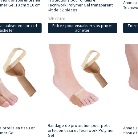
ives transparentes en
Protections pour orteils en
Anneau 
mer Gel 10 cm x 10 cm
Tecniwork Polymer Gel transparent
Tecniwo
Kit de 52 pièces
Réf: CB100
isualiser vos prix et
Entrez pour visualiser vos prix et
Entre
acheter
acheter
Bandage de protection pour petit
 orteils en tissu et
Anneau 
orteil en tissu et Tecniwork Polymer
ymer Gel
tissu e
Gel