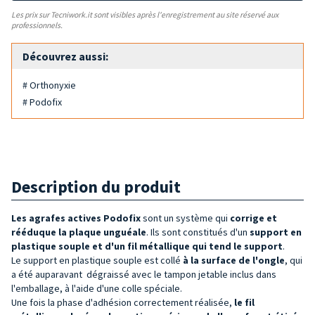
Les prix sur Tecniwork.it sont visibles après l'enregistrement au site réservé aux
professionnels.
Découvrez aussi:
# Orthonyxie
# Podofix
Description du produit
Les agrafes actives
Podofix
sont un système qui
corrige et
rééduque la plaque unguéale
. Ils sont constitués d'un
support
en
plastique souple et d'un fil métallique qui tend le support
.
Le support en plastique souple est collé
à la surface de l'ongle
, qui
a été
auparavant
dégraissé avec le tampon jetable inclus dans
l'emballage, à l'aide d'une colle spéciale.
Une fois la phase d'adhésion correctement réalisée,
le fil