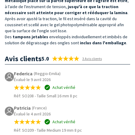
métallique placé sur la partie supérieure de l'agrafe est étiré
,
à l'aide de l'instrument de tension,
jusqu'à ce que la traction
nécessaire soit atteinte pour corriger et rééduquer la lamina
.
Après avoir ajusté la traction, le fil est inséré dans la cavité du
coussinet et scellé avec le gel photopolymérisable approprié afin
que la surface de l'ongle soit lisse.
Des
tampons jetables
enveloppés individuellement et imbibés de
solution de dégraissage des ongles sont
inclus dans l'emballage
.
Avis clients
5.0
3 Avis clients
Federica
(Reggio-Emilia)
Évalué le 9 avril 2026
Achat vérifié
Réf: SO208
-
Taille Small 16 mm 8 pc
Patricia
(France)
Évalué le 4 avril 2026
Achat vérifié
Réf: SO209
-
Taille Medium 19 mm 8 pc