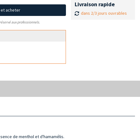
Livraison rapide
x et acheter
dans 2/3 jours ouvrables
 réservé aux professionnels.
présence de menthol et d'hamamélis.