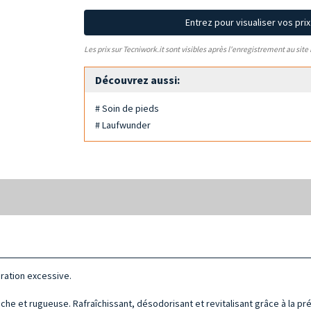
Entrez pour visualiser vos pri
Les prix sur Tecniwork.it sont visibles après l'enregistrement au site
Découvrez aussi:
# Soin de pieds
# Laufwunder
ration excessive.
èche et rugueuse. Rafraîchissant, désodorisant et revitalisant grâce à la 