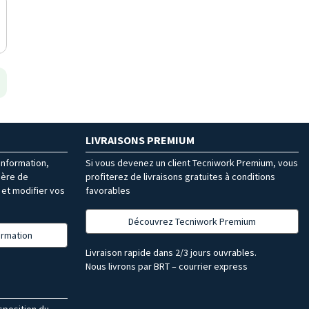
LIVRAISONS PREMIUM
’information,
Si vous devenez un client Tecniwork Premium, vous
ière de
profiterez de livraisons gratuites à conditions
et modifier vos
favorables
Découvrez Tecniwork Premium
formation
Livraison rapide dans 2/3 jours ouvrables.
Nous livrons par BRT – courrier express
isposition du