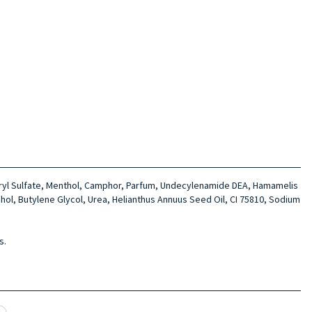
earyl Sulfate, Menthol, Camphor, Parfum, Undecylenamide DEA, Hamamelis
ohol, Butylene Glycol, Urea, Helianthus Annuus Seed Oil, CI 75810, Sodium
s.