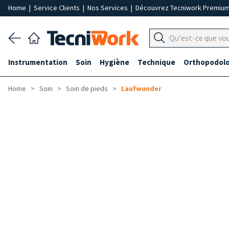
Home
|
Service Clients
|
Nos Services
|
Découvrez Tecniwork Premiu
Instrumentation
Soin
Hygiène
Technique
Orthopodolo
Home
Soin
Soin de pieds
Laufwunder