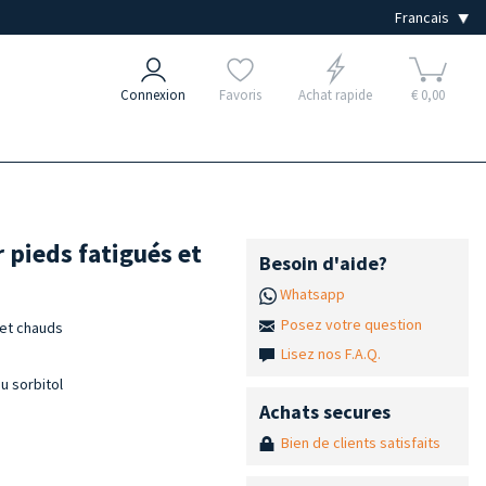
Connexion
Favoris
Achat rapide
€ 0,00
 pieds fatigués et
Besoin d'aide?
Whatsapp
Posez votre question
 et chauds
Lisez nos F.A.Q.
u sorbitol
Achats secures
Bien de clients satisfaits