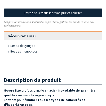
Entrez pour visualiser vos prix et acheter
Les prix sur Tecniwork.it sont visibles après l'enregistrement au site réservé aux
professionnels.
Découvrez aussi:
# Lames de gouges
# Gouges monoblocs
Description du produit
Gouge fixe
professionnelle
en acier inoxydable de
première
qualité
avec manche ergonomique.
Convient pour
éliminer tous les types de callosités et
d'hyperkératoses
.