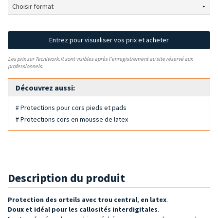
Entrez pour visualiser vos prix et acheter
Les prix sur Tecniwork.it sont visibles après l'enregistrement au site réservé aux
professionnels.
Découvrez aussi:
# Protections pour cors pieds et pads
# Protections cors en mousse de latex
Description du produit
Protection des orteils avec trou central
,
en latex
.
Doux et idéal pour les callosités interdigitales
.