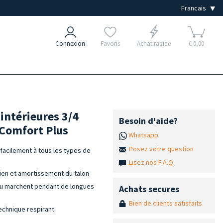
Connexion
Favoris
Achat rapide
€ 0,00
intérieures 3/4
Besoin d'aide?
y Comfort Plus
Whatsapp
Posez votre question
facilement à tous les types de
Lisez nos F.A.Q.
sien et amortissement du talon
 ou marchent pendant de longues
Achats secures
Bien de clients satisfaits
technique respirant