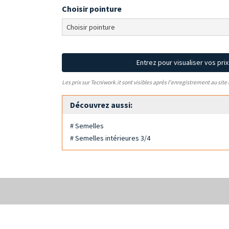
Choisir pointure
Entrez pour visualiser vos pri
Les prix sur Tecniwork.it sont visibles après l'enregistrement au site
Découvrez aussi:
# Semelles
# Semelles intérieures 3/4