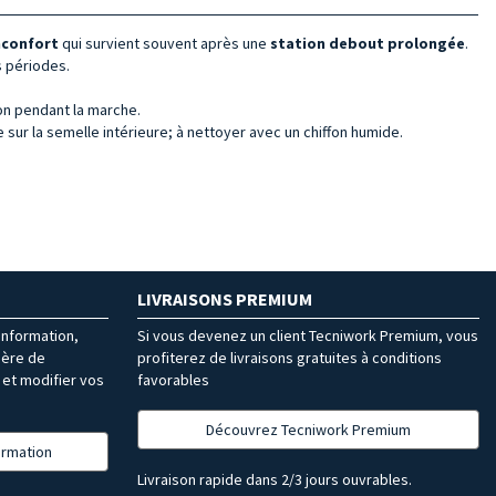
inconfort
qui survient souvent après une
station debout prolongée
.
s périodes.
lon pendant la marche.
le sur la semelle intérieure; à nettoyer avec un chiffon humide.
LIVRAISONS PREMIUM
’information,
Si vous devenez un client Tecniwork Premium, vous
ière de
profiterez de livraisons gratuites à conditions
et modifier vos
favorables
Découvrez Tecniwork Premium
formation
Livraison rapide dans 2/3 jours ouvrables.