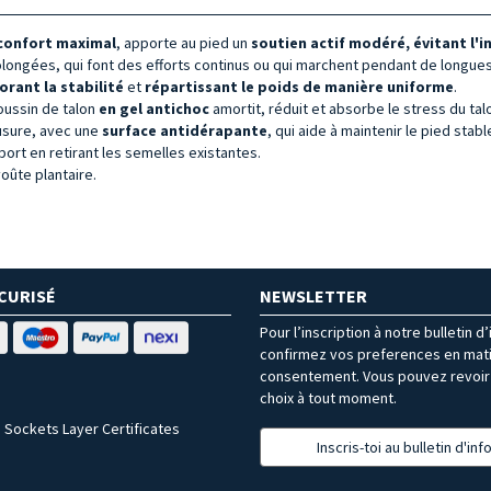
confort maximal
, apporte au pied un
soutien actif modéré, évitant l'
longées, qui font des efforts continus ou qui marchent pendant de longue
orant la stabilité
et
répartissant le poids de manière uniforme
.
coussin de talon
en gel antichoc
amortit, réduit et absorbe le stress du ta
'usure, avec une
surface antidérapante
, qui aide à maintenir le pied stab
ort en retirant les semelles existantes.
voûte plantaire.
CURISÉ
NEWSLETTER
Pour l’inscription à notre bulletin d
confirmez vos preferences en mat
consentement. Vous pouvez revoir 
choix à tout moment.
 Sockets Layer Certificates
Inscris-toi au bulletin d'in