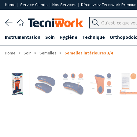
Home
|
Service Clients
|
Nos Services
|
Découvrez Tecniwork Premiu
Instrumentation
Soin
Hygiène
Technique
Orthopodolo
Home
Soin
Semelles
Semelles intérieures 3/4