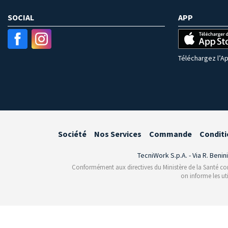
SOCIAL
APP
Téléchargez l’Ap
Société
Nos Services
Commande
Conditi
TecniWork S.p.A. - Via R. Benin
Conformément aux directives du Ministère de la Santé conce
on informe les ut