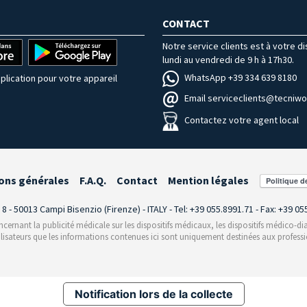
CONTACT
Notre service clients est à votre d
lundi au vendredi de 9 h à 17h30.
WhatsApp +39 334 639 8180
plication pour votre appareil
Email serviceclients@tecniwor
Contactez votre agent local
ons générales
F.A.Q.
Contact
Mention légales
i 8 - 50013 Campi Bisenzio (Firenze) - ITALY - Tel: +39 055.8991.71 - Fax: +39 0
rnant la publicité médicale sur les dispositifs médicaux, les dispositifs médico-dia
ilisateurs que les informations contenues ici sont uniquement destinées aux professi
Notification lors de la collecte