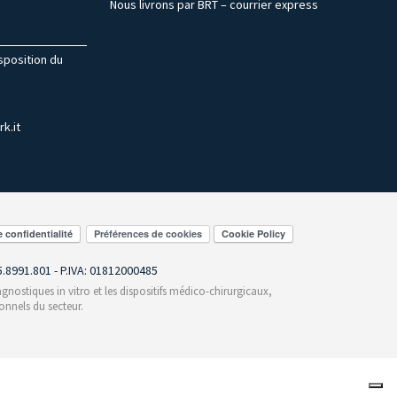
Nous livrons par BRT – courrier express
isposition du
k.it
Préférences de cookies
55.8991.801 - P.IVA: 01812000485
gnostiques in vitro et les dispositifs médico-chirurgicaux,
onnels du secteur.