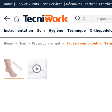
Home
|
Service Clients
|
Nos Services
|
Découvrez Tecniwork Premiu
Instrumentation
Soin
Hygiène
Technique
Orthopodolo
Home
Soin
Protections en gel
Protections orteils en Tec