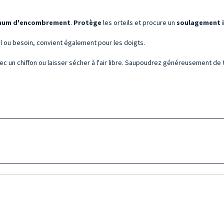
imum d'encombrement
.
Protège
les orteils et procure un
soulagement 
eil ou besoin, convient également pour les doigts.
c un chiffon ou laisser sécher à l'air libre. Saupoudrez généreusement de t