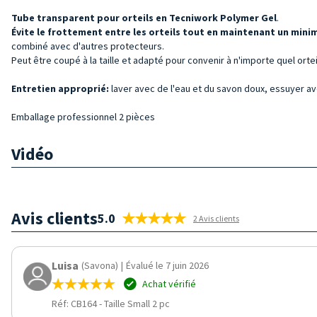
Tube transparent pour orteils en Tecniwork Polymer Gel
.
Évite le frottement entre les
orteils
tout en maintenant un min
combiné avec d'autres protecteurs.
Peut être coupé à la taille et adapté pour convenir à n'importe quel ort
Entretien approprié:
laver avec de l'eau et du savon doux, essuyer ave
Emballage professionnel 2 pièces
Vidéo
Avis clients
5.0
2 Avis clients
Luisa
(Savona)
|
Évalué le 7 juin 2026
Achat vérifié
Réf: CB164
-
Taille Small 2 pc