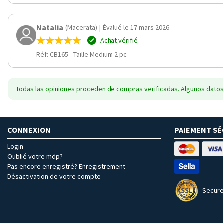
Natalia
(Macerata)
|
Évalué le 17 mars 2026
Achat vérifié
Réf: CB165
-
Taille Medium 2 pc
Todas las opiniones proceden de compras verificadas. Algunos datos
CONNEXION
PAIEMENT SÉ
Login
Oublié votre mdp?
Pas encore enregistré? Enregistrement
Désactivation de votre compte
Secure