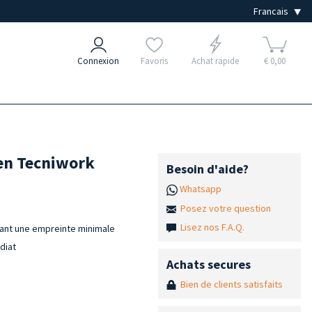
Connexion
Favoris
Achat rapide
€ 0,00
 en Tecniwork
Besoin d'aide?
Whatsapp
Posez votre question
Lisez nos F.A.Q.
enant une empreinte minimale
diat
Achats secures
Bien de clients satisfaits