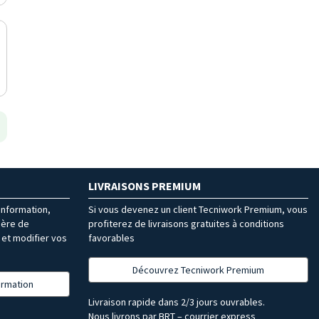
LIVRAISONS PREMIUM
’information,
Si vous devenez un client Tecniwork Premium, vous
ière de
profiterez de livraisons gratuites à conditions
et modifier vos
favorables
Découvrez Tecniwork Premium
formation
Livraison rapide dans 2/3 jours ouvrables.
Nous livrons par BRT – courrier express