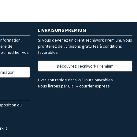
LIVRAISONS PREMIUM
’information,
Si vous devenez un client Tecniwork Premium, vous
ière de
profiterez de livraisons gratuites à conditions
et modifier vos
favorables
Découvrez Tecniwork Premium
formation
Livraison rapide dans 2/3 jours ouvrables.
Nous livrons par BRT – courrier express
isposition du
k.it