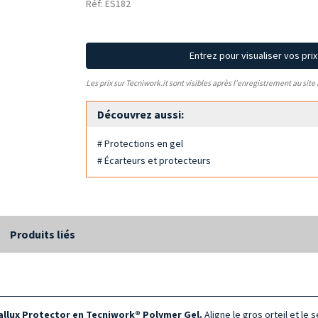
Réf: ES182
Entrez pour visualiser vos pri
Les prix sur Tecniwork.it sont visibles après l'enregistrement au site
Découvrez aussi:
# Protections en gel
# Écarteurs et protecteurs
Produits liés
allux Protector en Tecniwork® Polymer Gel.
Aligne le gros orteil et le