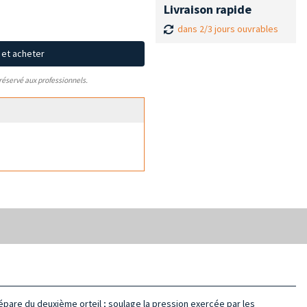
Livraison rapide
dans 2/3 jours ouvrables
x et acheter
 réservé aux professionnels.
 sépare du deuxième orteil ; soulage la pression exercée par les