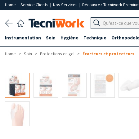
Home
|
Service Clients
|
Nos Services
|
Découvrez Tecniwork Premiu
Instrumentation
Soin
Hygiène
Technique
Orthopodolo
Home
Soin
Protections en gel
Écarteurs et protecteurs