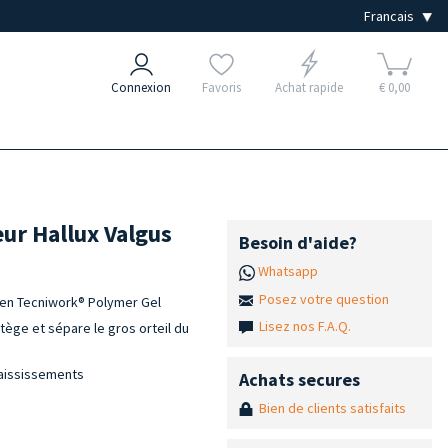
Connexion
Favoris
Achat rapide
€ 0,00
eur Hallux Valgus
Besoin d'aide?
Whatsapp
Posez votre question
s en Tecniwork® Polymer Gel
Lisez nos F.A.Q.
tège et sépare le gros orteil du
paississements
Achats secures
Bien de clients satisfaits