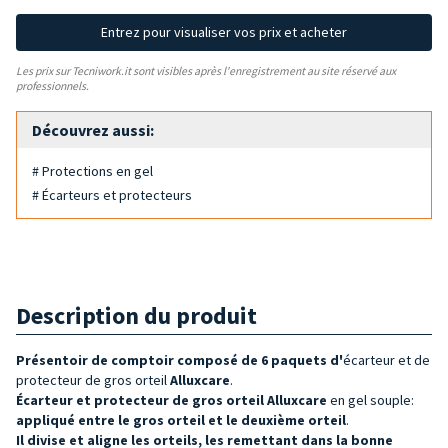
Entrez pour visualiser vos prix et acheter
Les prix sur Tecniwork.it sont visibles après l'enregistrement au site réservé aux
professionnels.
Découvrez aussi:
# Protections en gel
# Écarteurs et protecteurs
Description du produit
Présentoir
de comptoir composé de 6 paquets d'
écarteur et de
protecteur de gros orteil
Alluxcare
.
Écarteur et protecteur de gros orteil Alluxcare
en gel souple:
appliqué entre le gros orteil et le deuxième orteil
.
Il
divise et aligne les orteils, les remettant dans la bonne