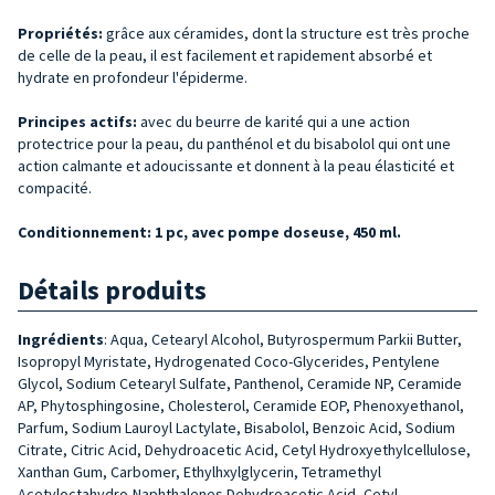
Propriétés:
grâce aux céramides, dont la structure est très proche
de celle de la peau, il est facilement et rapidement absorbé et
hydrate en profondeur l'épiderme.
Principes actifs:
avec du beurre de karité qui a une action
protectrice pour la peau, du panthénol et du bisabolol qui ont une
action calmante et adoucissante et donnent à la peau élasticité et
compacité.
Conditionnement: 1 pc, avec pompe doseuse, 450 ml.
Détails produits
Ingrédients
:
Aqua, Cetearyl Alcohol, Butyrospermum Parkii Butter,
Isopropyl Myristate, Hydrogenated Coco-Glycerides, Pentylene
Glycol, Sodium Cetearyl Sulfate, Panthenol, Ceramide NP, Ceramide
AP, Phytosphingosine, Cholesterol, Ceramide EOP, Phenoxyethanol,
Parfum, Sodium Lauroyl Lactylate, Bisabolol, Benzoic Acid, Sodium
Citrate, Citric Acid, Dehydroacetic Acid, Cetyl Hydroxyethylcellulose,
Xanthan Gum, Carbomer, Ethylhxylglycerin, Tetramethyl
Acetyloctahydro-Naphthalenes Dehydroacetic Acid, Cetyl