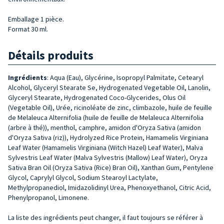
Emballage 1 pièce.
Format 30 ml.
Détails produits
Ingrédients
: Aqua (Eau), Glycérine, Isopropyl Palmitate, Cetearyl
Alcohol, Glyceryl Stearate Se, Hydrogenated Vegetable Oil, Lanolin,
Glyceryl Stearate, Hydrogenated Coco-Glycerides, Olus Oil
(Vegetable Oil), Urée, ricinoléate de zinc, climbazole, huile de feuille
de Melaleuca Alternifolia (huile de feuille de Melaleuca Alternifolia
(arbre à thé)), menthol, camphre, amidon d'Oryza Sativa (amidon
d'Oryza Sativa (riz)), Hydrolyzed Rice Protein, Hamamelis Virginiana
Leaf Water (Hamamelis Virginiana (Witch Hazel) Leaf Water), Malva
Sylvestris Leaf Water (Malva Sylvestris (Mallow) Leaf Water), Oryza
Sativa Bran Oil (Oryza Sativa (Rice) Bran Oil), Xanthan Gum, Pentylene
Glycol, Caprylyl Glycol, Sodium Stearoyl Lactylate,
Methylpropanediol, Imidazolidinyl Urea, Phenoxyethanol, Citric Acid,
Phenylpropanol, Limonene.
La liste des ingrédients peut changer, il faut toujours se référer à