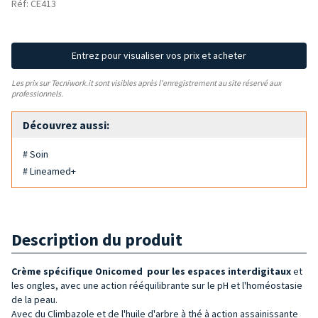
Réf: CE413
Entrez pour visualiser vos prix et acheter
Les prix sur Tecniwork.it sont visibles après l'enregistrement au site réservé aux
professionnels.
Découvrez aussi:
# Soin
# Lineamed+
Description du produit
Crème
spécifique
Onicomed
pour les
espaces interdigitaux
et
les ongles, avec une action rééquilibrante sur le pH et l'homéostasie
de la peau.
Avec du Climbazole et de l'huile d'arbre à thé à action assainissante