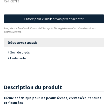
Réf: CE719
Entrez pour visualiser vos prix et acheter
Les prix sur Tecniwork.it sont visibles après l'enregistrement au site réservé aux
professionnels.
Découvrez aussi:
# Soin de pieds
# Laufwunder
Description du produit
Crème spécifique pour les
peaux
sèches
,
crevassées, fendues
et fissurées
.