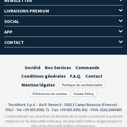
NEWSLETTER
LIVRAISONS PREMIUM
SOCIAL
APP
CONTACT
Société
Nos Services
Commande
Conditions générales
F.A.Q.
Contact
Mention légales
Préférences de cookies
TecniWork S.p.A. - Via R. Benini 8 - 50013 Campi Bisenzio (Firenze) -
ITALY - Tel: +39 055.8991.71 - Fax: +39 055.8991.801 - P.IVA: 01812000485
Conformément aux directives du Ministère de la Santé concernant la publicité
médicale sur les dispositifs médicaux, les dispositifs médico-diagnostiques in
vitro et les dispositifs médico-chirurgicaux,