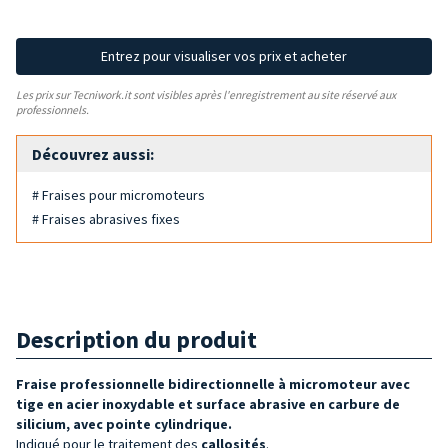
Entrez pour visualiser vos prix et acheter
Les prix sur Tecniwork.it sont visibles après l'enregistrement au site réservé aux
professionnels.
Découvrez aussi:
# Fraises pour micromoteurs
# Fraises abrasives fixes
Description du produit
Fraise professionnelle bidirectionnelle à micromoteur avec
tige en acier inoxydable et surface abrasive en carbure de
silicium, avec pointe cylindrique.
Indiqué pour le traitement des
callosités
.