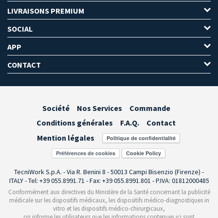
LIVRAISONS PREMIUM
SOCIAL
APP
CONTACT
Société
Nos Services
Commande
Conditions générales
F.A.Q.
Contact
Mention légales
Préférences de cookies
TecniWork S.p.A. - Via R. Benini 8 - 50013 Campi Bisenzio (Firenze) -
ITALY - Tel: +39 055.8991.71 - Fax: +39 055.8991.801 - P.IVA: 01812000485
Conformément aux directives du Ministère de la Santé concernant la publicité
médicale sur les dispositifs médicaux, les dispositifs médico-diagnostiques in
vitro et les dispositifs médico-chirurgicaux,
on informe les utilisateurs que les informations contenues ici sont