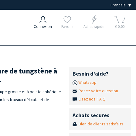
Connexion
Favoris
Achat rapide
€ 0,00
ure de tungstène à
Besoin d'aide?
.
Whatsapp
Posez votre question
oupe grosse et à pointe sphérique
Lisez nos F.A.Q.
r les travaux délicats et de
Achats secures
Bien de clients satisfaits