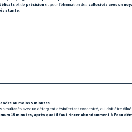
délicats
et de
précision
et pour l'élimination des
callosités avec un noy
résistante
.
tendre au moins 5 minutes
.
on
simultanés avec un détergent désinfectant concentré, qui doit être dilué d
imum 15 minutes, après quoi il faut rincer abondamment à l'eau démi