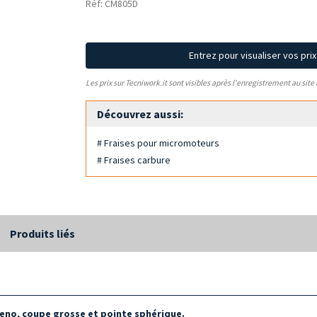
Réf: CM805D
Entrez pour visualiser vos pri
Les prix sur Tecniwork.it sont visibles après l'enregistrement au site
Découvrez aussi:
# Fraises pour micromoteurs
# Fraises carbure
Produits liés
teno, coupe grosse et pointe sphérique.