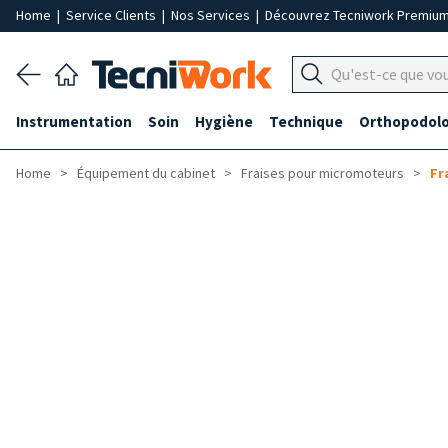
Home
|
Service Clients
|
Nos Services
|
Découvrez Tecniwork Premiu
Instrumentation
Soin
Hygiène
Technique
Orthopodolo
Home
Équipement du cabinet
Fraises pour micromoteurs
Fr