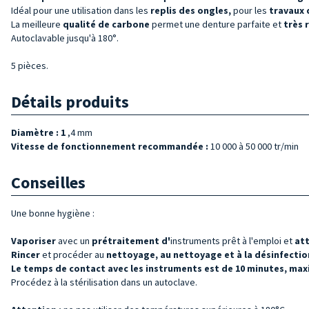
Idéal pour une utilisation dans les
replis
des ongles,
pour les
travaux 
La meilleure
qualité de
carbone
permet une denture parfaite et
très 
Autoclavable jusqu'à 180°.
5 pièces.
Détails produits
Diamètre : 1
,4 mm
Vitesse de fonctionnement recommandée :
10 000 à 50 000 tr/min
Conseilles
Une bonne hygiène :
Vaporiser
avec un
prétraitement d'
instruments prêt à l'emploi et
at
Rincer
et procéder au
nettoyage, au nettoyage et à la désinfecti
Le temps de contact avec les instruments est de 10 minutes, max
Procédez à la stérilisation dans un autoclave.