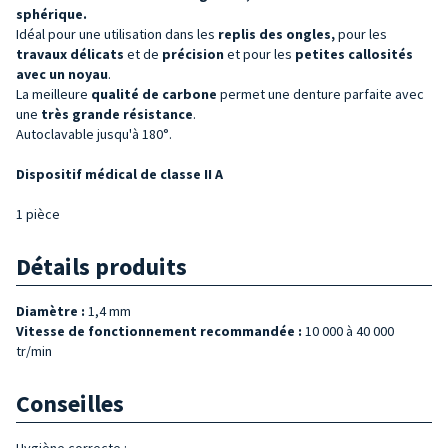
sphérique.
Idéal pour une utilisation dans les
replis de
s ongles
,
pour les
travaux délicats
et de
précision
et pour les
petites callosités
avec un noyau
.
La meilleure
qualité de
carbone
permet une denture parfaite avec
une
très grande résistance
.
Autoclavable jusqu'à 180°.
Dispositif médical de classe II A
1 pièce
Détails produits
Diamètre :
1,4 mm
Vitesse de fonctionnement recommandée :
10 000 à 40 000
tr/min
Conseilles
Hygiène correcte :