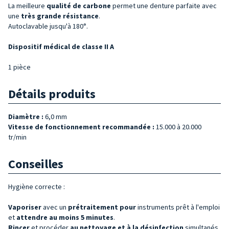
La meilleure
qualité de
carbone
permet une denture parfaite avec
une
très grande résistance
.
Autoclavable jusqu'à 180°.
Dispositif médical de classe II A
1 pièce
Détails produits
Diamètre :
6,0 mm
Vitesse de fonctionnement recommandée :
15.000 à 20.000
tr/min
Conseilles
Hygiène correcte :
Vaporiser
avec un
prétraitement pour
instruments prêt à l'emploi
et
attendre au moins 5 minutes
.
Rincer
et procéder
au nettoyage et à la désinfection
simultanés