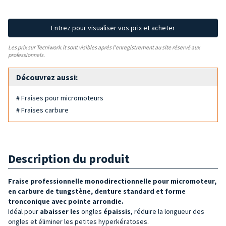
Entrez pour visualiser vos prix et acheter
Les prix sur Tecniwork.it sont visibles après l'enregistrement au site réservé aux
professionnels.
Découvrez aussi:
# Fraises pour micromoteurs
# Fraises carbure
Description du produit
Fraise professionnelle monodirectionnelle pour micromoteur,
en carbure de tungstène, denture
standard et forme
tronconique avec pointe arrondie.
Idéal pour
abaisser les
ongles
épaissis
, réduire la longueur des
ongles et éliminer les petites hyperkératoses.