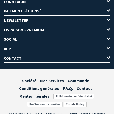
CONNEXION
PAIEMENT SÉCURISÉ
NEWSLETTER
LIVRAISONS PREMIUM
SOCIAL
APP
CONTACT
Société
Nos Services
Commande
Conditions générales
F.A.Q.
Contact
Mention légales
Préférences de cookies
TecniWork S.p.A. - Via R. Benini 8 - 50013 Campi Bisenzio (Firenze) -