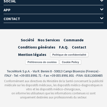
SOCIAL
APP
CONTACT
Société
Nos Services
Commande
Conditions générales
F.A.Q.
Contact
Mention légales
Préférences de cookies
TecniWork S.p.A. - Via R. Benini 8 - 50013 Campi Bisenzio (Firenze) -
ITALY - Tel: +39 055.8991.71 - Fax: +39 055.8991.801 - P.IVA: 01812000485
Conformément aux directives du Ministère de la Santé concernant la publicité
médicale sur les dispositifs médicaux, les dispositifs médico-diagnostiques in
vitro et les dispositifs médico-chirurgicaux,
on informe les utilisateurs que les informations contenues ici sont
uniquement destinées aux professionnels du secteur.