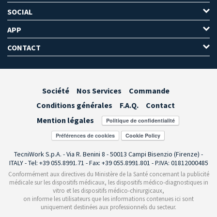
SOCIAL
APP
CONTACT
Société
Nos Services
Commande
Conditions générales
F.A.Q.
Contact
Mention légales
Préférences de cookies
TecniWork S.p.A. - Via R. Benini 8 - 50013 Campi Bisenzio (Firenze) -
ITALY - Tel: +39 055.8991.71 - Fax: +39 055.8991.801 - P.IVA: 01812000485
Conformément aux directives du Ministère de la Santé concernant la publicité
médicale sur les dispositifs médicaux, les dispositifs médico-diagnostiques in
vitro et les dispositifs médico-chirurgicaux,
on informe les utilisateurs que les informations contenues ici sont
uniquement destinées aux professionnels du secteur.