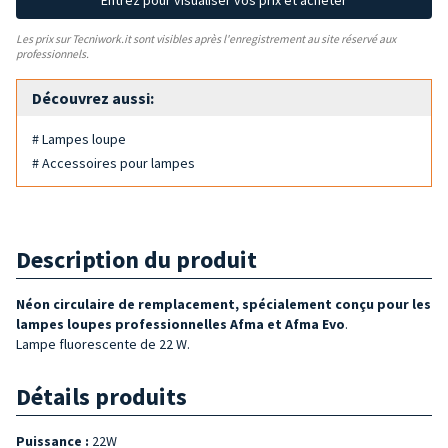
Entrez pour visualiser vos prix et acheter
Les prix sur Tecniwork.it sont visibles après l'enregistrement au site réservé aux
professionnels.
Découvrez aussi:
# Lampes loupe
# Accessoires pour lampes
Description du produit
Néon circulaire
de remplacement, spécialement conçu pour les
lampes loupes professionnelles Afma et Afma Evo
.
Lampe fluorescente de 22 W.
Détails produits
Puissance :
22W