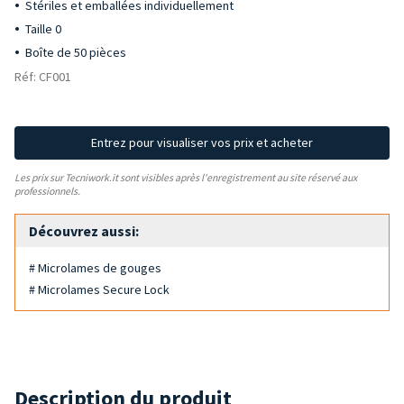
Stériles et emballées individuellement
Taille 0
Boîte de 50 pièces
Réf: CF001
Entrez pour visualiser vos prix et acheter
Les prix sur Tecniwork.it sont visibles après l'enregistrement au site réservé aux
professionnels.
Découvrez aussi:
# Microlames de gouges
# Microlames Secure Lock
Description du produit