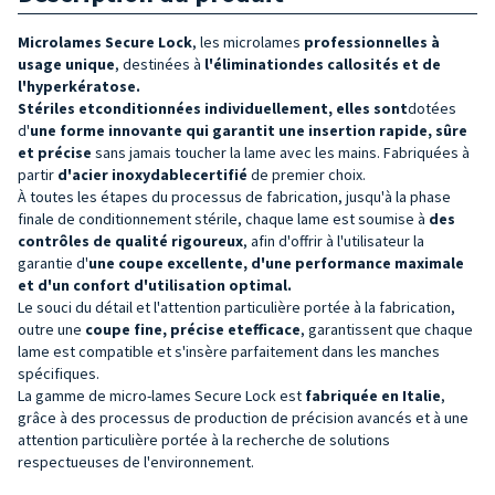
Microlames Secure Lock
, les microlames
professionnelles à
usage unique
, destinées à
l'élimination
des callosités et de
l'hyperkératose.
Stériles et
conditionnées individuellement, elles sont
dotées
d'
une forme innovante qui garantit une insertion rapide, sûre
et précise
sans jamais toucher la lame avec les mains. Fabriquées à
partir
d'acier inoxydable
certifié
de premier choix.
À toutes les étapes du processus de fabrication, jusqu'à la phase
finale de conditionnement stérile, chaque lame est soumise à
des
contrôles de qualité rigoureux
, afin d'offrir à l'utilisateur la
garantie d'
une coupe excellente, d'une performance maximale
et d'un confort d'utilisation optimal.
Le souci du détail et l'attention particulière portée à la fabrication,
outre une
coupe fine, précise et
efficace
, garantissent que chaque
lame est compatible et s'insère parfaitement dans les manches
spécifiques.
La gamme de micro-lames Secure Lock est
fabriquée en Italie
,
grâce à des processus de production de précision avancés et à une
attention particulière portée à la recherche de solutions
respectueuses de l'environnement.