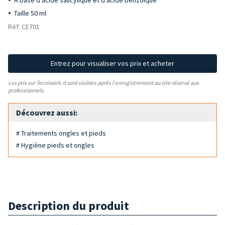
A base d'acide salicylique et d'acide benzoïque
Taille 50 ml
Réf: CE701
Entrez pour visualiser vos prix et acheter
Les prix sur Tecniwork.it sont visibles après l'enregistrement au site réservé aux
professionnels.
Découvrez aussi:
# Traitements ongles et pieds
# Hygiène pieds et ongles
Description du produit