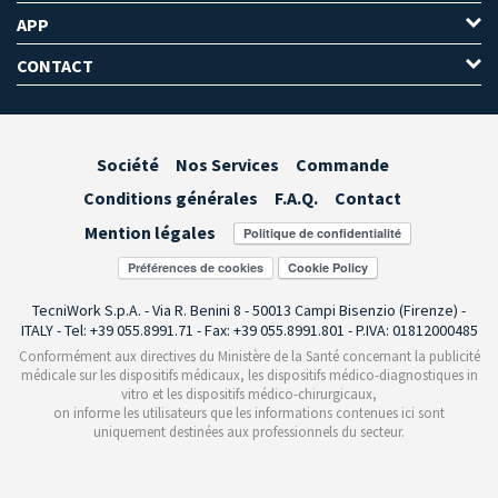
APP
CONTACT
Société
Nos Services
Commande
Conditions générales
F.A.Q.
Contact
Mention légales
Préférences de cookies
TecniWork S.p.A. - Via R. Benini 8 - 50013 Campi Bisenzio (Firenze) -
ITALY - Tel: +39 055.8991.71 - Fax: +39 055.8991.801 - P.IVA: 01812000485
Conformément aux directives du Ministère de la Santé concernant la publicité
médicale sur les dispositifs médicaux, les dispositifs médico-diagnostiques in
vitro et les dispositifs médico-chirurgicaux,
on informe les utilisateurs que les informations contenues ici sont
uniquement destinées aux professionnels du secteur.