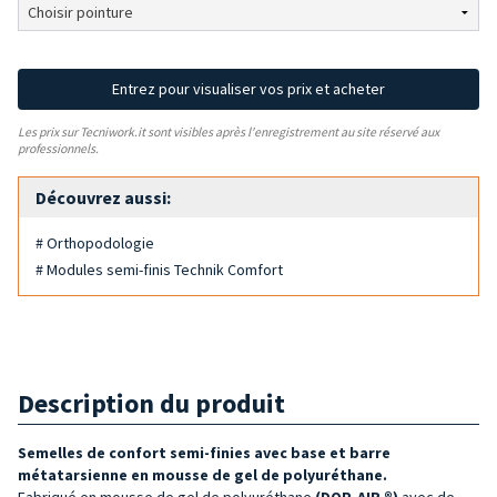
Entrez pour visualiser vos prix et acheter
Les prix sur Tecniwork.it sont visibles après l'enregistrement au site réservé aux
professionnels.
Découvrez aussi:
# Orthopodologie
# Modules semi-finis Technik Comfort
Description du produit
Semelles de confort semi-finies avec base et barre
métatarsienne en mousse de gel de polyuréthane.
Fabriqué en mousse de gel de polyuréthane
(DOP-AIR ®)
avec de