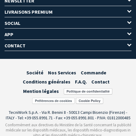
NEWSLETTER
LIVRAISONS PREMIUM
SOCIAL
APP
CONTACT
Société
Nos Services
Commande
Conditions générales
F.A.Q.
Contact
Mention légales
Préférences de cookies
TecniWork S.p.A. - Via R. Benini 8 - 50013 Campi Bisenzio (Firenze) -
ITALY - Tel: +39 055.8991.71 - Fax: +39 055.8991.801 - P.IVA: 01812000485
Conformément aux directives du Ministère de la Santé concernant la publicité
médicale sur les dispositifs médicaux, les dispositifs médico-diagnostiques in
vitro et les dispositifs médico-chirurgicaux,