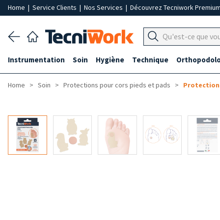
Home
|
Service Clients
|
Nos Services
|
Découvrez Tecniwork Premiu
Instrumentation
Soin
Hygiène
Technique
Orthopodolo
Home
Soin
Protections pour cors pieds et pads
Protection