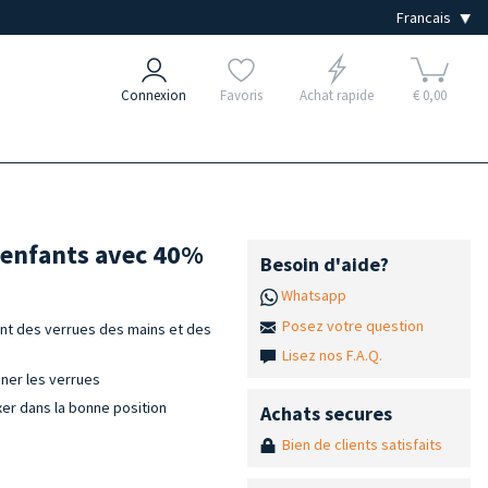
Connexion
Favoris
Achat rapide
€ 0,00
 enfants avec 40%
Besoin d'aide?
Whatsapp
Posez votre question
nt des verrues des mains et des
Lisez nos F.A.Q.
ner les verrues
ixer dans la bonne position
Achats secures
Bien de clients satisfaits