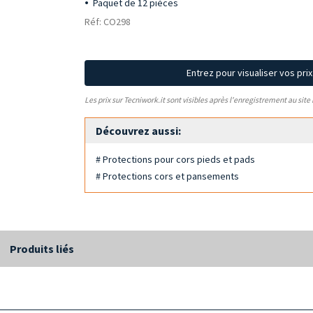
Paquet de 12 pièces
Réf: CO298
Entrez pour visualiser vos pri
Les prix sur Tecniwork.it sont visibles après l'enregistrement au site
Découvrez aussi:
# Protections pour cors pieds et pads
# Protections cors et pansements
Produits liés