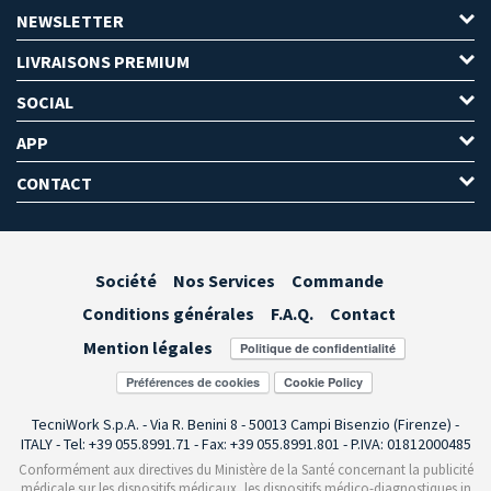
NEWSLETTER
LIVRAISONS PREMIUM
SOCIAL
APP
CONTACT
Société
Nos Services
Commande
Conditions générales
F.A.Q.
Contact
Mention légales
Préférences de cookies
TecniWork S.p.A. - Via R. Benini 8 - 50013 Campi Bisenzio (Firenze) -
ITALY - Tel: +39 055.8991.71 - Fax: +39 055.8991.801 - P.IVA: 01812000485
Conformément aux directives du Ministère de la Santé concernant la publicité
médicale sur les dispositifs médicaux, les dispositifs médico-diagnostiques in