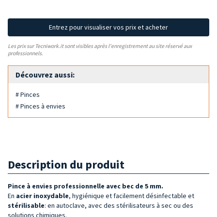
Entrez pour visualiser vos prix et acheter
Les prix sur Tecniwork.it sont visibles après l'enregistrement au site réservé aux
professionnels.
Découvrez aussi:
# Pinces
# Pinces à envies
Description du produit
Pince à envies professionnelle
avec bec de 5 mm.
En
acier inoxydable
, hygiénique et facilement désinfectable et
stérilisable
: en autoclave, avec des stérilisateurs à sec ou des
solutions chimiques.