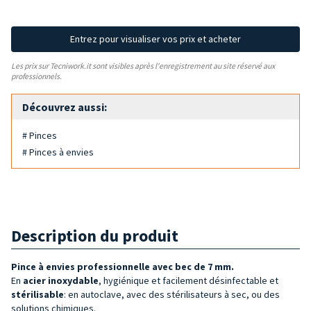
Entrez pour visualiser vos prix et acheter
Les prix sur Tecniwork.it sont visibles après l'enregistrement au site réservé aux
professionnels.
Découvrez aussi:
# Pinces
# Pinces à envies
Description du produit
Pince à envies professionnelle
avec bec de 7 mm.
En
acier inoxydable
, hygiénique et facilement désinfectable et
stérilisable
: en autoclave, avec des stérilisateurs à sec, ou des
solutions chimiques.