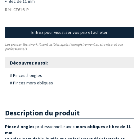
Bec de 11 mm
Réf: CF616LP
Entrez pour visualiser vos prix et acheter
Les prix sur Tecniwork.it sont visibles après l'enregistrement au site réservé aux
professionnels.
Découvrez aussi:
# Pinces à ongles
# Pinces mors obliques
Description du produit
Pince à ongles
professionnelle avec
mors obliques et bec de 11
mm.
En
acier inoxydable
, hygiénique et facilement désinfectable et