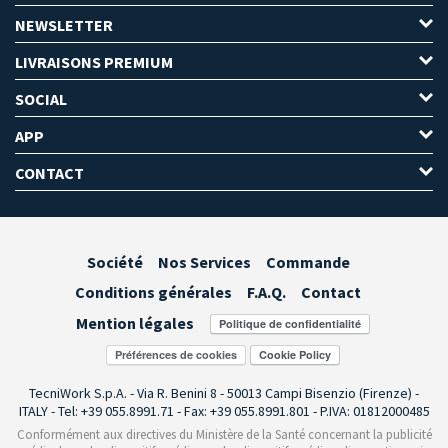
NEWSLETTER
LIVRAISONS PREMIUM
SOCIAL
APP
CONTACT
Société
Nos Services
Commande
Conditions générales
F.A.Q.
Contact
Mention légales
Préférences de cookies
TecniWork S.p.A. - Via R. Benini 8 - 50013 Campi Bisenzio (Firenze) -
ITALY - Tel: +39 055.8991.71 - Fax: +39 055.8991.801 - P.IVA: 01812000485
Conformément aux directives du Ministère de la Santé concernant la publicité