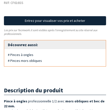
Réf: CF616SS
Entrez pour visualiser vos prix et acheter
Les prix sur Tecniwork.it sont visibles après l'enregistrement au site réservé aux
professionnels.
Découvrez aussi:
# Pinces à ongles
# Pinces mors obliques
Description du produit
Pince à ongles
professionnelle 1/2 avec
mors obliques et bec de
22 mm.