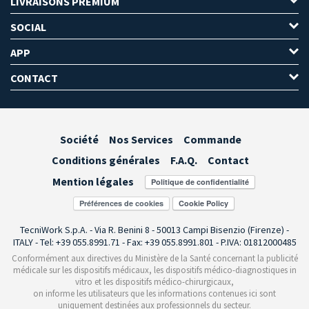
LIVRAISONS PREMIUM
SOCIAL
APP
CONTACT
Société
Nos Services
Commande
Conditions générales
F.A.Q.
Contact
Mention légales
Préférences de cookies
TecniWork S.p.A. - Via R. Benini 8 - 50013 Campi Bisenzio (Firenze) -
ITALY - Tel: +39 055.8991.71 - Fax: +39 055.8991.801 - P.IVA: 01812000485
Conformément aux directives du Ministère de la Santé concernant la publicité
médicale sur les dispositifs médicaux, les dispositifs médico-diagnostiques in
vitro et les dispositifs médico-chirurgicaux,
on informe les utilisateurs que les informations contenues ici sont
uniquement destinées aux professionnels du secteur.