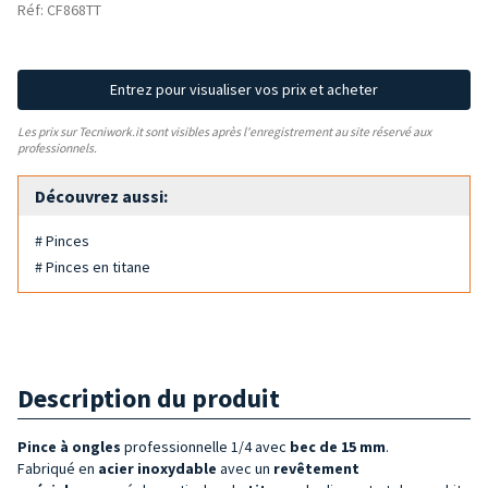
Réf: CF868TT
Entrez pour visualiser vos prix et acheter
Les prix sur Tecniwork.it sont visibles après l'enregistrement au site réservé aux
professionnels.
Découvrez aussi:
# Pinces
# Pinces en titane
Description du produit
Pince à ongles
professionnelle 1/4 avec
bec
de 15 mm
.
Fabriqué en
acier inoxydable
avec un
revêtement