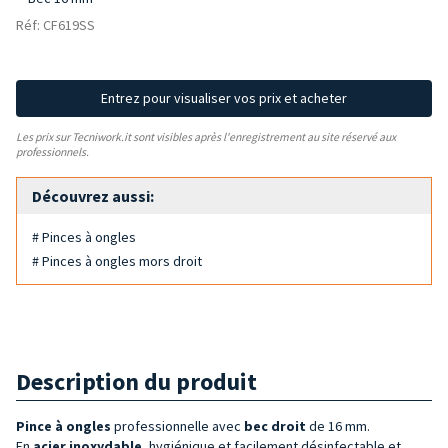
Réf: CF619SS
Entrez pour visualiser vos prix et acheter
Les prix sur Tecniwork.it sont visibles après l'enregistrement au site réservé aux
professionnels.
Découvrez aussi:
# Pinces à ongles
# Pinces à ongles mors droit
Description du produit
Pince à ongles
professionnelle avec
bec droit
de 16 mm.
En
acier inoxydable
, hygiénique et facilement désinfectable et