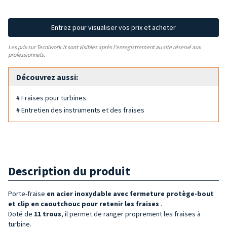
Entrez pour visualiser vos prix et acheter
Les prix sur Tecniwork.it sont visibles après l'enregistrement au site réservé aux
professionnels.
Découvrez aussi:
# Fraises pour turbines
# Entretien des instruments et des fraises
Description du produit
Porte-fraise
en acier inoxydable avec fermeture protège-bout
et clip
en caoutchouc
pour retenir les fraises
.
Doté de
11
trous
, il permet de ranger proprement les fraises à
turbine.