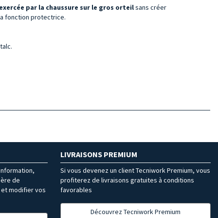
exercée par la chaussure sur le gros orteil
sans créer
a fonction protectrice.
talc.
LIVRAISONS PREMIUM
’information,
Si vous devenez un client Tecniwork Premium, vous
ière de
profiterez de livraisons gratuites à conditions
et modifier vos
favorables
Découvrez Tecniwork Premium