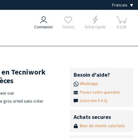
Connexion
Favoris
Achat rapide
€ 0,00
s en Tecniwork
Besoin d'aide?
ièces
Whatsapp
Posez votre question
eur cuir
Lisez nos F.A.Q.
e gros orteil sans créer
Achats secures
Bien de clients satisfaits