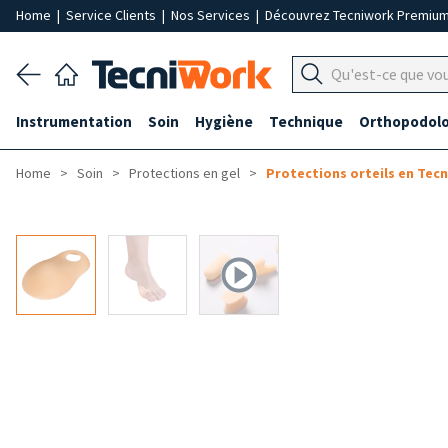
Home
|
Service Clients
|
Nos Services
|
Découvrez Tecniwork Premiu
Instrumentation
Soin
Hygiène
Technique
Orthopodolo
Home
Soin
Protections en gel
Protections orteils en Tec