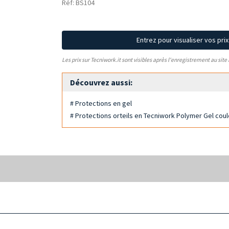
Réf: BS104
Entrez pour visualiser vos pri
Les prix sur Tecniwork.it sont visibles après l'enregistrement au site
Découvrez aussi:
# Protections en gel
# Protections orteils en Tecniwork Polymer Gel coul