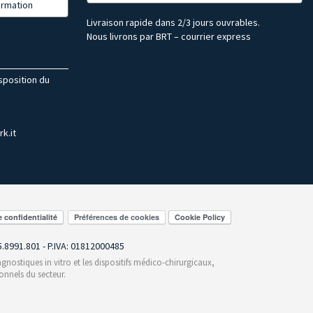
formation
Livraison rapide dans 2/3 jours ouvrables.
Nous livrons par BRT – courrier express
isposition du
k.it
Préférences de cookies
55.8991.801 - P.IVA: 01812000485
gnostiques in vitro et les dispositifs médico-chirurgicaux,
onnels du secteur.