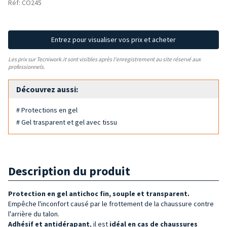
Réf: CO245
Entrez pour visualiser vos prix et acheter
Les prix sur Tecniwork.it sont visibles après l'enregistrement au site réservé aux
professionnels.
Découvrez aussi:
# Protections en gel
# Gel trasparent et gel avec tissu
Description du produit
Protection en gel antichoc fin, souple et transparent.
Empêche l'inconfort causé par le frottement de la chaussure contre
l'arrière du talon.
Adhésif et antidérapant
, il est
idéal en cas de chaussures