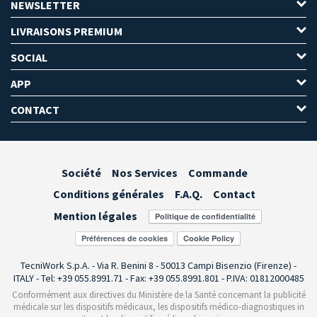
NEWSLETTER
LIVRAISONS PREMIUM
SOCIAL
APP
CONTACT
Société
Nos Services
Commande
Conditions générales
F.A.Q.
Contact
Mention légales
Préférences de cookies
TecniWork S.p.A. - Via R. Benini 8 - 50013 Campi Bisenzio (Firenze) -
ITALY - Tel: +39 055.8991.71 - Fax: +39 055.8991.801 - P.IVA: 01812000485
Conformément aux directives du Ministère de la Santé concernant la publicité
médicale sur les dispositifs médicaux, les dispositifs médico-diagnostiques in