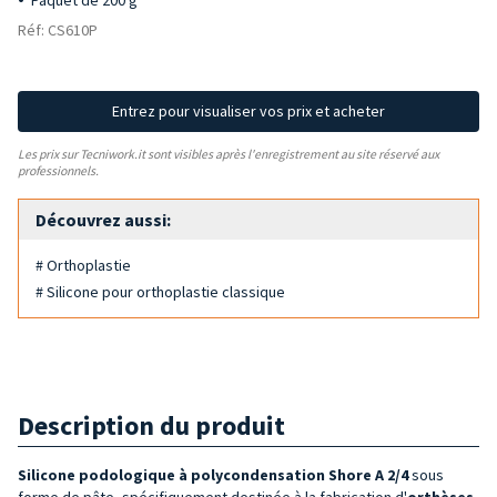
Paquet de 200 g
Réf: CS610P
Entrez pour visualiser vos prix et acheter
Les prix sur Tecniwork.it sont visibles après l'enregistrement au site réservé aux
professionnels.
Découvrez aussi:
# Orthoplastie
# Silicone pour orthoplastie classique
Description du produit
Silicone podologique à
polycondensation
Shore A 2/4
sous
forme de pâte, spécifiquement destinée à la fabrication d'
orthèses