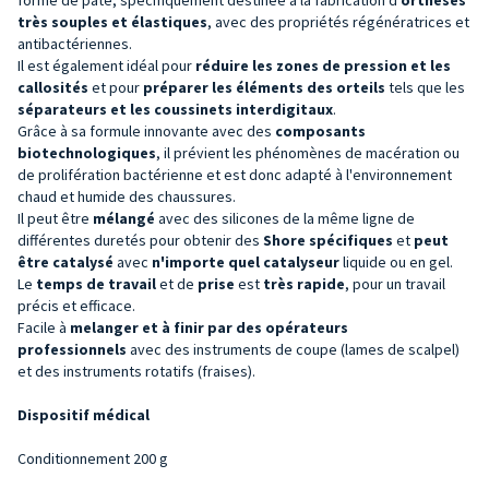
très souples et élastiques
, avec des propriétés régénératrices et
antibactériennes.
Il est également idéal pour
réduire les zones de pression et les
callosités
et pour
préparer les
éléments
des orteils
tels que les
séparateurs et les coussinets interdigitaux
.
Grâce à sa formule innovante avec des
composants
biotechnologiques
, il prévient les phénomènes de macération ou
de prolifération bactérienne et est donc adapté à l'environnement
chaud et humide des chaussures.
Il peut être
mélangé
avec des silicones de la même ligne de
différentes duretés pour obtenir des
Shore spécifiques
et
peut
être catalysé
avec
n'importe quel catalyseur
liquide ou en gel.
Le
temps de travail
et de
prise
est
très rapide
, pour un travail
précis et efficace.
Facile à
melanger et à finir par des opérateurs
professionnels
avec des instruments de coupe (lames de scalpel)
et des instruments rotatifs (fraises).
Dispositif médical
Conditionnement 200 g