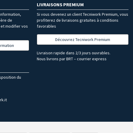
LIVRAISONS PREMIUM
’information,
Si vous devenez un client Tecniwork Premium, vous
ière de
profiterez de livraisons gratuites à conditions
et modifier vos
favorables
Découvrez Tecniwork Premium
formation
Livraison rapide dans 2/3 jours ouvrables.
Nous livrons par BRT – courrier express
isposition du
k.it