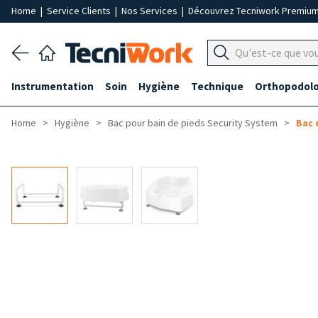
Home
|
Service Clients
|
Nos Services
|
Découvrez Tecniwork Premiu
Instrumentation
Soin
Hygiène
Technique
Orthopodolo
Home
Hygiène
Bac pour bain de pieds Security System
Bac 