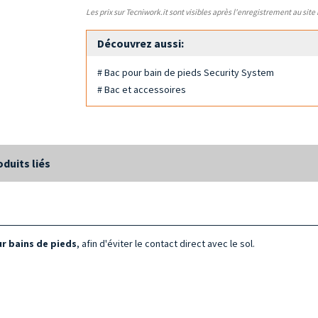
Les prix sur Tecniwork.it sont visibles après l'enregistrement au site
Découvrez aussi:
# Bac pour bain de pieds Security System
# Bac et accessoires
oduits liés
ur bains de pieds
, afin d'éviter le contact direct avec le sol.