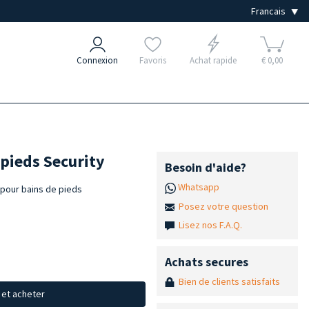
Connexion
Favoris
Achat rapide
€ 0,00
pieds Security
Besoin d'aide?
Whatsapp
 pour bains de pieds
Posez votre question
Lisez nos F.A.Q.
Achats secures
Bien de clients satisfaits
x et acheter