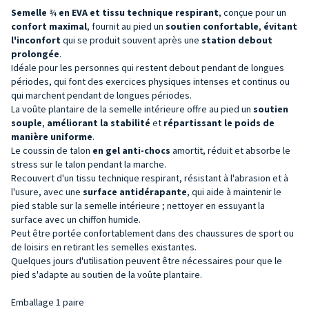
Semelle
¾
en EVA et tissu technique respirant
, conçue pour un
confort maximal
, fournit au pied un
soutien confortable
,
évitant
l'inconfort
qui se produit souvent après une
station debout
prolongée
.
Idéale pour les personnes qui restent debout pendant de longues
périodes, qui font des exercices physiques intenses et continus ou
qui marchent pendant de longues périodes.
La voûte plantaire de la semelle intérieure offre au pied un
soutien
souple
,
améliorant la stabilité
et
répartissant le poids de
manière uniforme
.
Le coussin de talon
en gel anti-chocs
amortit, réduit et absorbe le
stress sur le talon pendant la marche.
Recouvert d'un tissu technique respirant, résistant à l'abrasion et à
l'usure, avec une
surface antidérapante
, qui aide à maintenir le
pied stable sur la semelle intérieure ; nettoyer en essuyant la
surface avec un chiffon humide.
Peut être portée confortablement dans des chaussures de sport ou
de loisirs en retirant les semelles existantes.
Quelques jours d'utilisation peuvent être nécessaires pour que le
pied s'adapte au soutien de la voûte plantaire.
Emballage 1 paire