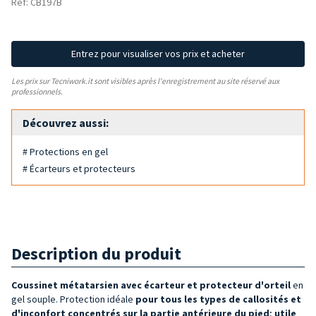
Réf: CB197B
Entrez pour visualiser vos prix et acheter
Les prix sur Tecniwork.it sont visibles après l'enregistrement au site réservé aux
professionnels.
Découvrez aussi:
# Protections en gel
# Écarteurs et protecteurs
Description du produit
Coussinet métatarsien avec écarteur et protecteur
d'orteil
en
gel souple. Protection idéale
pour tous les types de
callosités et
d'inconfort concentrés sur la partie antérieure du pied
;
utile