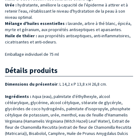
Urée :
hydratante, améliore la capacité de l'épiderme à attirer et à
retenir l'eau, rétablissant le niveau d'hydratation de la peau à son
niveau optimal.
Mélange d'huiles essentielles :
lavande, arbre à thé blanc, épicéa,
myrte et géranium, aux propriétés antiseptiques et apaisantes.
Huile de théier :
aux propriétés antiseptiques, anti-inflammatoires,
cicatrisantes et anti-odeurs.
Emballage individuel de 75 ml
Détails produits
Dimensions du présentoir
: L 14,2 x P 13,8 x H 26,8 cm.
Ingrédients :
Aqua (eau), palmitate d'éthylhexyle, alcool
cétéarylique, glycérine, alcool cétylique, stéarate de glycéryle,
glycérides de coco hydrogénés, palmitate d'isopropyle, phosphate
cétylique de potassium, urée, menthol, eau de feuille d'Hamamelis
Virginiana (Hamamelis Virginiana (Witch Hazel) Leaf Water), Extrait de
fleur de Chamomilla Recutita (extrait de fleur de Chamomilla Recutita
(Matricaria)), Bisabolol, Camphre, Huile de Prunus Amygdalus Dulcis