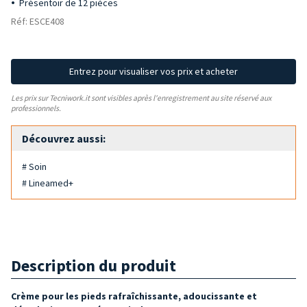
Présentoir de 12 pièces
Réf: ESCE408
Entrez pour visualiser vos prix et acheter
Les prix sur Tecniwork.it sont visibles après l'enregistrement au site réservé aux
professionnels.
Découvrez aussi:
# Soin
# Lineamed+
Description du produit
Crème pour les pieds rafraîchissante, adoucissante et