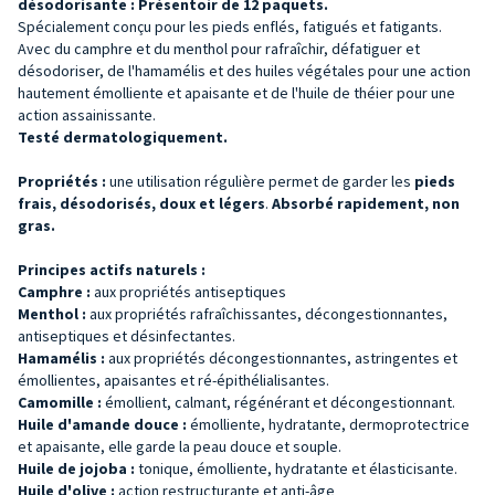
désodorisante : Présentoir de 12 paquets.
Spécialement conçu pour les pieds enflés, fatigués et fatigants.
Avec du camphre et du menthol pour rafraîchir, défatiguer et
désodoriser, de l'hamamélis et des huiles végétales pour une action
hautement émolliente et apaisante et de l'huile de théier pour une
action assainissante.
Testé dermatologiquement.
Propriétés :
une utilisation régulière permet de garder les
pieds
frais, désodorisés, doux et légers
.
Absorbé rapidement, non
gras.
Principes actifs naturels :
Camphre :
aux propriétés antiseptiques
Menthol :
aux propriétés rafraîchissantes, décongestionnantes,
antiseptiques et désinfectantes.
Hamamélis :
aux propriétés décongestionnantes, astringentes et
émollientes, apaisantes et ré-épithélialisantes.
Camomille :
émollient, calmant, régénérant et décongestionnant.
Huile d'amande douce :
émolliente, hydratante, dermoprotectrice
et apaisante, elle garde la peau douce et souple.
Huile de jojoba :
tonique, émolliente, hydratante et élasticisante.
Huile d'olive :
action restructurante et anti-âge