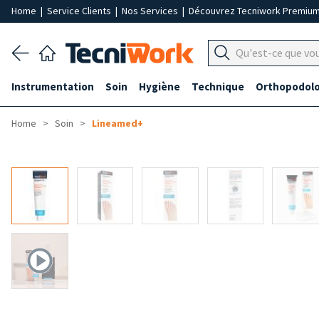
Home
|
Service Clients
|
Nos Services
|
Découvrez Tecniwork Premiu
Instrumentation
Soin
Hygiène
Technique
Orthopodolo
Home
Soin
Lineamed+