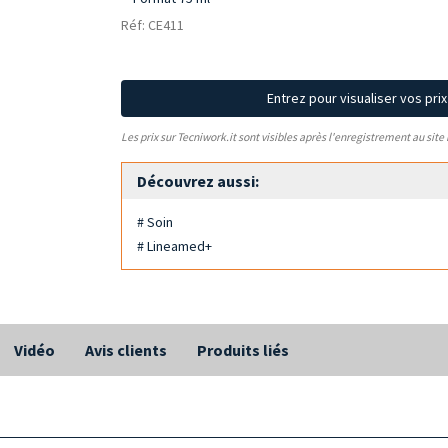
Réf: CE411
Entrez pour visualiser vos pri
Les prix sur Tecniwork.it sont visibles après l'enregistrement au site
Découvrez aussi:
# Soin
# Lineamed+
Vidéo
Avis clients
Produits liés