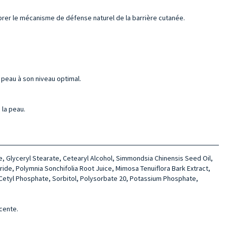
librer le mécanisme de défense naturel de la barrière cutanée.
a peau à son niveau optimal.
 la peau.
e, Glyceryl Stearate, Cete­aryl Alcohol, Simmondsia Chinensis Seed Oil,
ide, Polymnia Son­chifolia Root Juice, Mimosa Tenui­flora Bark Extract,
um Cetyl Phosphate, Sorbitol, Polysorbate 20, Potassium Phosphate,
écente.