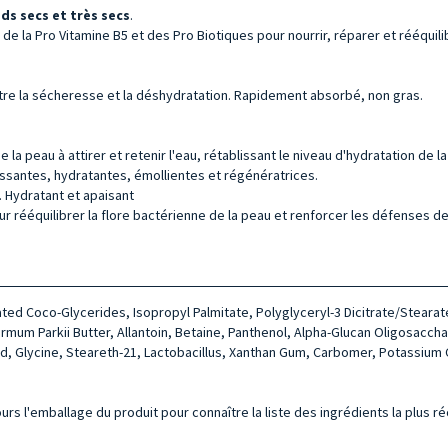
ds secs et très secs
.
 de la Pro Vitamine B5 et des Pro Biotiques pour nourrir, réparer et rééqui
ontre la sécheresse et la déshydratation. Rapidement absorbé, non gras.
 la peau à attirer et retenir l'eau, rétablissant le niveau d'hydratation de l
rrissantes, hydratantes, émollientes et régénératrices.
. Hydratant et apaisant
r rééquilibrer la flore bactérienne de la peau et renforcer les défenses de
ted Coco-Glycerides, Isopropyl Palmitate, Polyglyceryl-3 Dicitrate/Stearat
mum Parkii Butter, Allan­toin, Betaine, Panthenol, Alpha-Glu­can Oligosacchar
c Acid, Glycine, Ste­areth-21, Lactobacillus, Xanthan Gum, Carbomer, Potassi
urs l'emballage du produit pour connaître la liste des ingrédients la plus r