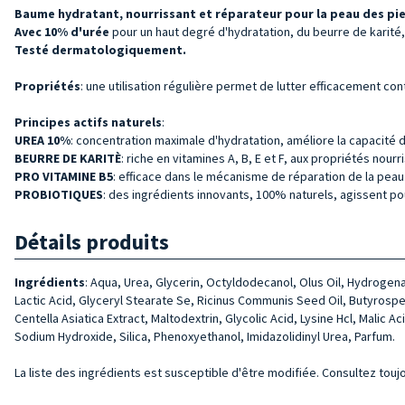
Baume hydratant, nourrissant et réparateur pour la peau des pie
Avec 10% d'urée
pour un haut degré d'hydratation, du beurre de karité,
Testé dermatologiquement.
Propriétés
: une utilisation régulière permet de lutter efficacement c
Principes actifs naturels
:
UREA 10%
: concentration maximale d'hydratation, améliore la capacité de
BEURRE DE KARITÈ
: riche en vitamines A, B, E et F, aux propriétés nou
PRO VITAMINE B5
: efficace dans le mécanisme de réparation de la peau
PROBIOTIQUES
: des ingrédients innovants, 100% naturels, agissent pou
Détails produits
Ingrédients
:
Aqua, Urea, Glycerin, Octyldodecanol, Olus Oil, Hydroge­na
Lactic Acid, Glyceryl Stea­rate Se, Ricinus Communis Seed Oil, Butyrosper
Centella Asiatica Extract, Maltodextrin, Glycolic Acid, Lysine Hcl, Mali
Sodium Hydroxide, Silica, Phenoxyethanol, Imidazolidinyl Urea, Parfum.
La liste des ingrédients est susceptible d'être modifiée. Consultez toujo