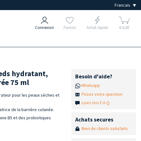
Connexion
Favoris
Achat rapide
€ 0,00
eds hydratant,
Besoin d'aide?
rée 75 ml
Whatsapp
Posez votre question
rateur pour les peaux sèches et
Lisez nos F.A.Q.
atrice de la barrière cutanée.
mine B5 et des probiotiques
Achats secures
Bien de clients satisfaits