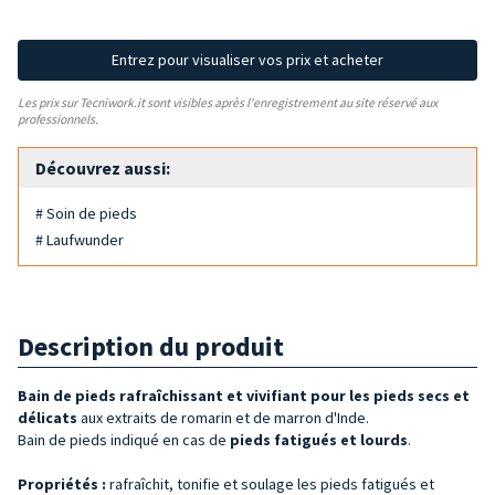
Entrez pour visualiser vos prix et acheter
Les prix sur Tecniwork.it sont visibles après l'enregistrement au site réservé aux
professionnels.
Découvrez aussi:
# Soin de pieds
# Laufwunder
Description du produit
Bain de pieds rafraîchissant et vivifiant pour les pieds secs et
délicats
aux extraits de romarin et de marron d'Inde.
Bain de pieds indiqué en cas de
pieds fatigués et lourds
.
Propriétés :
rafraîchit, tonifie et soulage les pieds fatigués et