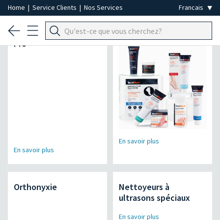
Home
|
Service Clients
|
Nos Services
Micromoteur Air Power
Lineamed +
Pro
En savoir plus
En savoir plus
Orthonyxie
Nettoyeurs à
ultrasons spéciaux
En savoir plus