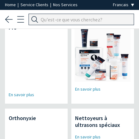
Home
|
Service Clients
|
Nos Services
Micromoteur Air Power
Lineamed +
Pro
En savoir plus
En savoir plus
Orthonyxie
Nettoyeurs à
ultrasons spéciaux
En savoir plus