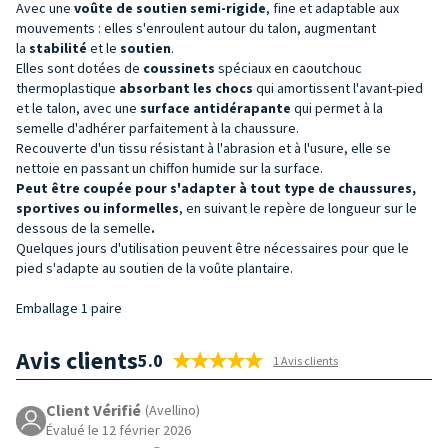
Avec une
voûte de soutien semi-rigide
, fine et adaptable aux
mouvements : elles s'enroulent autour du talon, augmentant
la
stabilité
et le
soutien
.
Elles sont dotées de
coussinets
spéciaux en caoutchouc
thermoplastique
absorbant les chocs
qui amortissent l'avant-pied
et le talon, avec une
surface antidérapante
qui permet à la
semelle d'adhérer parfaitement à la chaussure.
Recouverte d'un tissu résistant à l'abrasion et à l'usure, elle se
nettoie en passant un chiffon humide sur la surface.
Peut être coupée
pour s'adapter à tout type de chaussures,
sportives ou informelles
, en suivant le repère de longueur sur le
dessous de la semelle
.
Quelques jours d'utilisation peuvent être nécessaires pour que le
pied s'adapte au soutien de la voûte plantaire.
Emballage 1 paire
Avis clients
5.0
1 Avis clients
Client Vérifié
(Avellino)
Évalué le 12 février 2026