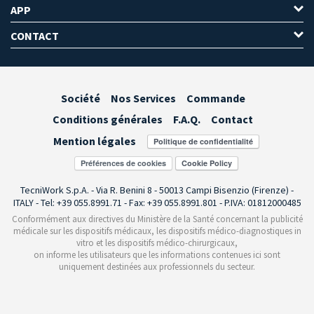
APP
CONTACT
Société
Nos Services
Commande
Conditions générales
F.A.Q.
Contact
Mention légales
Préférences de cookies
TecniWork S.p.A. - Via R. Benini 8 - 50013 Campi Bisenzio (Firenze) -
ITALY - Tel: +39 055.8991.71 - Fax: +39 055.8991.801 - P.IVA: 01812000485
Conformément aux directives du Ministère de la Santé concernant la publicité
médicale sur les dispositifs médicaux, les dispositifs médico-diagnostiques in
vitro et les dispositifs médico-chirurgicaux,
on informe les utilisateurs que les informations contenues ici sont
uniquement destinées aux professionnels du secteur.