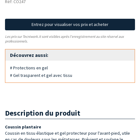
Réf: CO247
Entrez pour visualiser vos prix et acheter
Les prix sur Tecniwork.it sont visibles après l'enregistrement au site réservé aux
professionnels.
Découvrez aussi:
# Protections en gel
# Gel trasparent et gel avec tissu
Description du produit
Coussin plantaire
Coussin en tissu élastique et gel protecteur pour l'avant-pied, utile
en cas de douleurs sous les métatarses. Prévient et soulage le