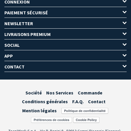
CONNEXION
PAIEMENT SÉCURISÉ
NEWSLETTER
LIVRAISONS PREMIUM
SOCIAL
APP
CONTACT
Société
Nos Services
Commande
Conditions générales
F.A.Q.
Contact
Mention légales
Préférences de cookies
TecniWork S.p.A. - Via R. Benini 8 - 50013 Campi Bisenzio (Firenze) -