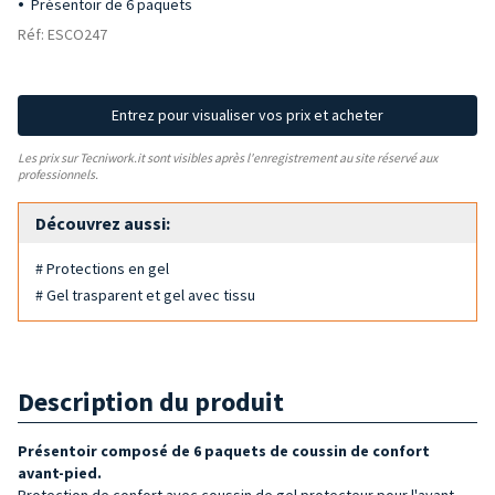
Présentoir de 6 paquets
Réf: ESCO247
Entrez pour visualiser vos prix et acheter
Les prix sur Tecniwork.it sont visibles après l'enregistrement au site réservé aux
professionnels.
Découvrez aussi:
# Protections en gel
# Gel trasparent et gel avec tissu
Description du produit
Présentoir composé de 6 paquets
de c
oussin de confort
avant-pied.
Protection de confort avec coussin de gel protecteur pour l'avant-