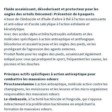
Fluide
assainissant,
désodorisant et protecteur pour les
ongles des orteils Onicomed : Présentoir de 6 paquets
.
A base de Climbazole et d'huile d'arbre à thé à l'action assainissante
et anti-odeur et d'acide salicylique à l'action exfoliante et
kératolytique.
Avec des acides alpha et bêta hydroxylés exfoliants et des
molécules spécifiques à action antiseptique et antifongique.
Désodorise et assainit la peau et les ongles des pieds, en les
protégeant de l'agression des agents externes.
Produit fluide pour les ongles des pieds, assainissant également
indiqué pour ceux qui pratiquent le sport, fréquentent les saunas, les
piscines et les douches.
Principes actifs spécifiques à action antiseptique pour
combattre les mauvaises odeurs
:
Piroctoneolamine
à action antiseptique, molécule active contre les
champignons, les moisissures et les levures et les micro-organismes
responsables des mauvaises odeurs.
Le
climbazole
, à l'activité bactéricide et fongicide, qui s'oppose
indirectement à la prolifération bactérienne en empêchant la
formation de mauvaises odeurs.