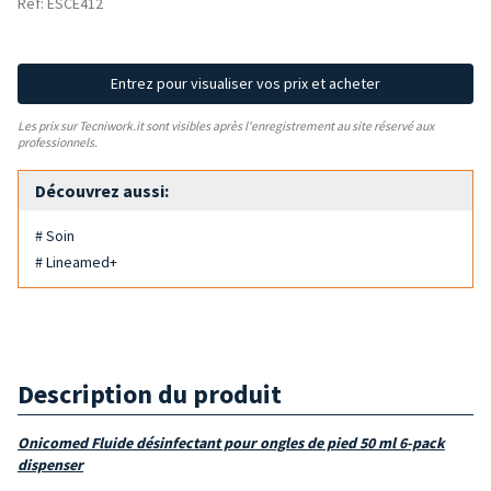
Réf: ESCE412
Entrez pour visualiser vos prix et acheter
Les prix sur Tecniwork.it sont visibles après l'enregistrement au site réservé aux
professionnels.
Découvrez aussi:
# Soin
# Lineamed+
Description du produit
Onicomed Fluide désinfectant pour ongles de pied 50 ml 6-pack
dispenser