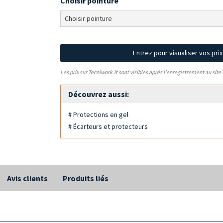
Choisir pointure
Entrez pour visualiser vos pri
Les prix sur Tecniwork.it sont visibles après l'enregistrement au site
Découvrez aussi:
# Protections en gel
# Écarteurs et protecteurs
Avis clients
Produits liés