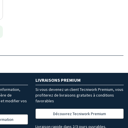
LIVRAISONS PREMIUM
’information,
Si vous devenez un client Tecniwork Premium, vous
ière de
profiterez de livraisons gratuites à conditions
et modifier vos
favorables
Découvrez Tecniwork Premium
formation
Livraison rapide dans 2/3 jours ouvrables.