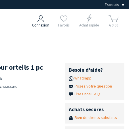
Connexion
Favoris
Achat rapide
€ 0,00
ur orteils 1 pc
Besoin d'aide?
Whatsapp
rk
Posez votre question
a chaussure
Lisez nos F.A.Q.
Achats secures
Bien de clients satisfaits