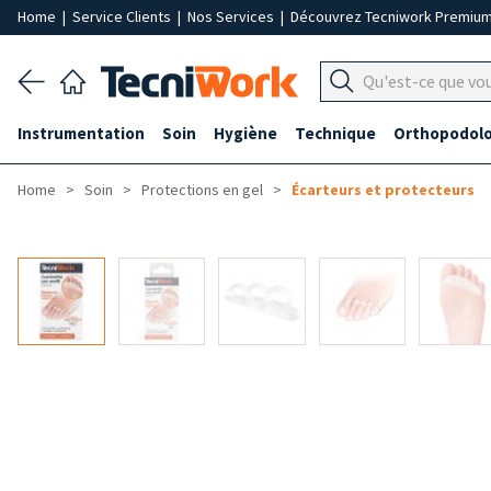
Home
|
Service Clients
|
Nos Services
|
Découvrez Tecniwork Premiu
Instrumentation
Soin
Hygiène
Technique
Orthopodolo
Home
Soin
Protections en gel
Écarteurs et protecteurs