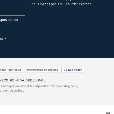
Nous livrons par BRT – courrier express
isposition du
k.it
Préférences de cookies
55.8991.801 - P.IVA: 01812000485
gnostiques in vitro et les dispositifs médico-chirurgicaux,
onnels du secteur.